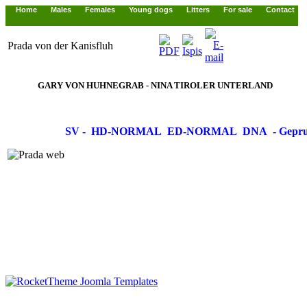
Home
Males
Females
Young dogs
Litters
For sale
Contact
Prada von der Kanisfluh
GARY VON HUHNEGRAB - NINA TIROLER UNTERLAND
SV - HD-NORMAL ED-NORMAL DNA - Gepruf